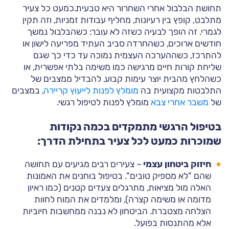
תחושת הבלבול אחרי השחרור היא טבעית.כמעט כל צעיר
מתלבט, קופץ בין רעיונות, מחליף עבודות זמניות, וזה תקין
לגמרי. זה הופך לבעיה כשזה לא עובר: כשהבלבול נמשך
חודשים ארוכים, כשהחרדה סביב העתיד מפריעה לישון או
להתרכז, כשההערכה העצמית נמוכה עד כדי כך שגם
שליחת קורות חיים מרגישה כמו משימה בלתי אפשרית, או
כשהלחץ מהבית יוצר עימות קבוע. להבדיל ממצבים של
התלבטות מקצועית בה
מומלץ לפנות לייעוץ קריירה
, במצבים
של
משבר אחרי צבא
מומלץ לפנות לטיפול רגשי.
בטיפול הרגשי מתמקדים בכמה נקודות
שמוכרות כמעט לכל צעיר בתחילת הדרך:
חיזוק ביטחון עצמי
– צעירים רבים מגיעים עם תחושה
שהם "לא מספיק טובים". בטיפול בוחנים את האמונות
האלה מול מציאות, מתרגלים צעדים קטנים (כמו ראיון
מדומה או משימה קצרה), ומלמדים את המוח לחוות
הצלחה מצטברת. הביטחון לא נבנה ממחשבות חיוביות
אלא מהתנסות בפועל.