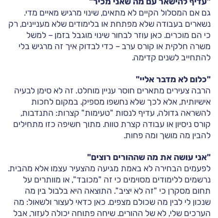
"עדיף להישאר עם מה שאני מכיר"
גם אם המסלול הקיים לא מתאים, שינוי מרגיש מאיים מדי.
נשארים בעבודה שלא מפתחת או בלימודים שלא מעניינים, רק
כי הם מוכרים. כאן עוזר לבחור שינוי מוגבל בזמן – למשל
משרה חלקית או קורס ערב – כדי לבדוק איך זה מרגיש בלי
להתחייב לשנים קדימה.
"כלום לא מדבר אליי"
הרבה צעירים מתארים חוסר עניין מוחלט. זה לא סימן לבעיה
אישיותית, אלא לכך שלא נחשפו מספיק. במקום לחכות
להשראה גדולה, עדיף לנסות "טעימות" קצרות: התנדבות,
קורס ניסיון או עבודה קצרת טווח. מתוך חשיפה כזו מתחילים
להבין מה מושך ומה פחות.
"אני עושה את מה שההורים רוצים"
לפעמים הבחירה לא באמת מגיעה מהצעיר עצמו אלא מהבית.
נרשמים ללימודים מסוימים כי זה "מכובד", או מוותרים על
תחום מסקרן כי "זה לא יציב". התוצאה היא בלבול בין מה
שנכון לי לבין מה שכולם מצפים. כאן כדאי לעצור ולשאול: מה
הערכים שלי, לא של ההורים. שיחה פתוחה יכולה לעזור, אבל