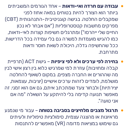
עבודה עם חרדה ואי-ודאות
– אחד הגורמים המשביתים
ביותר הוא הצורך להיות בטוחים במאה אחוז לפני
שמקבלים החלטה. בגישה קוגניטיבית-התנהגותית (CBT)
מפרקים מחשבות קטסטרופליות ("אם אבחר לא נכון
החיים שלי ייהרסו") ומתרגלים חשיפות קצרות לאי-ודאות,
כמו להגיש מועמדות למשרה גם בלי עמידה בכל הדרישות.
ככל שהחשיפה גדלה, היכולת לשאת חוסר ודאות
מתרחבת.
בחירה לפי ערכים ולא לפי ציפיות
– גישת ACT (תרפיית
קבלה ומחויבות) עוזרת למי שמרגיש כלוא בין רצון אישי לבין
מה שההורים או החברה מצפים. במקום לשאוף להחלטה
מושלמת, לומדים לזהות ערכים אישיים (יציבות, עצמאות,
יצירתיות) ולבחור צעד שמתכתב איתם, גם אם הוא זמני. זה
מאפשר תנועה קדימה בלי להיתקע על השאלה "מה אם
אני טועה".
תרגול מצבים מלחיצים בסביבה בטוחה
– עבור מי שנמנע
מראיונות או מהצגה עצמית, סימולציות טיפוליות ולעיתים
גם שימוש במציאות מדומה (VR) מאפשרים להתנסות