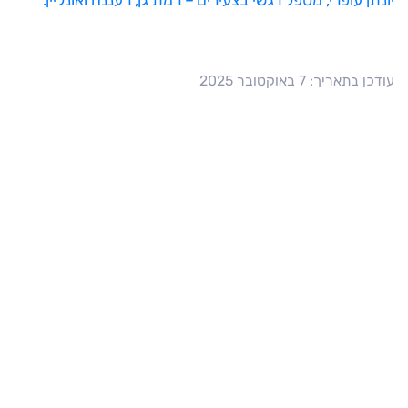
יונתן עופרי, מטפל רגשי בצעירים – רמת גן, רעננה ואונליין.
עודכן בתאריך: 7 באוקטובר 2025