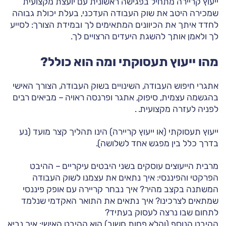
ייעוץ קריירה מתחיל בפגישה ראשונית עם יועצת מקצועית
שמכירה היטב את שוק העבודה העדכני, בעלת יכולת גבוהה
לחדד איתך את הכיוונים המתאימים לך ובמידת הצורך: לסייע
לך ולאמן אותך להשגת היעדים הרצויים לך.
מהו ייעוץ תעסוקתי ומה הוא כולל?
אתגרי חיפוש העבודה, השינויים בשוק העבודה, הצורך האישי
בהגשמה עצמית, סיפוק, אתגר ופרנסה ראויה – מביאים רבים
לפניה לעזרה מקצועית. .
ייעוץ תעסוקתי (או ייעוץ קריירה) הינו תהליך קצר מועד (נע
בדרך כלל בין מפגש אחד לשלושה).
מרבית הייעוצים עוסקים בשני היבטים עיקריים – ההיבט
הפרקטי והפיננסי: איך נתאים את עצמנו לשוק העבודה
המשתנה בקצב מהיר? איך נבחר קריירה עם אופק פיננסי
שמתאים לצרכינו? איך נתאים את התואר האקדמי שנלמד
לתחום שבו נרצה לעסוק בעתיד?
ההיבט הנוסף (והלא פחות חשוב) הוא ההיבט האישי: איך נביא