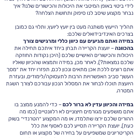
לידי ביטוי באופן המיטבי את היכולות והכישורים שלנו? איך
נבחר מקצוע שיסב לנו סיפוק ותחושת הצלחה?
תהליך הייעוץ משתנה מעט בין יועץ ליועץ, ותלוי גם כמובן
בצרכים האינדיבידואלים שלכם:
במידה ואתם מגיעים עם כיוון כללי ומרגישים צורך
בהכוונה
– יועצת הקריירה תבחן ביחד איתכם תחילה את
היכולות והכישורים האישיים שלכם (היכן נקודות החוזקה
שלכם נמצאות?), לאחר מכן, במידה ותמצאו שהכיוון שאליו
אתם רוצים ללכת אכן מתאים ונכון לכם, תפזרו יחד את ״מסך
העשן״ סביב האפשרויות הרבות לתעסוקה/לימודים, ובעזרת
היועצת תוכלו לבחור את המסלול הנכון עבורכם לצורך השגת
המטרה.
במידה והכיוון עדין לא ברור לכם
– כדי להמנע ממצב בו
אתם מושפעים מגורמים חיצוניים לא רלוונטיים (כמו מה
ההורים שלכם ירצו שתלמדו, או מה המקצוע ״הטרנדי״ בשוק
כעת), יועצת הקריירה תסייע לכם לאסוף את כלל
הקריטריונים שמשפיעים על בחירה של מקצוע או תחום