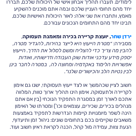
לימודים. תעברו תהליך אבחון אישי של היכולות שלכם, תבררו
יחד מהם תחומי העניין שלכם ובמה אתם מוכנים להשקיע
מאמץ, ותחברו את שני אלה: לאור היכולות האישיות שלכם,
תבינו יחד מהם התחומים הנכונים עבורכם.
ירדן שחר
, יועצת קריירה בכירה ומאמנת תעסוקה
,
מסבירה:
״
מטרת הייעוץ היא לייצר בהירות, להגדיר מטרה,
להבין מה צריך כדי להצליח ומשם לסלול את הדרך. הייעוץ
יספק מידע עדכני אודות שוק העבודה ודרישותיו, ואודות
אפשרויות הלימוד באקדמיה ומחוצה לה, במטרה לחבר בינן
לבין נטיות הלב והכישורים שלנו״.
חשוב לציין שכהמשך או לצד ייעוץ תעסוקתי, ישנו גם
אימון
לקריירה ולתעסוקה
. אימון הינו תהליך ארוך טווח, המלווה
אתכם לאורך זמן במסגרת התפקיד הנוכחי (בין אם אתם
מנהלים בכירים, שכירים, עצמאים וכו') ומטרתו של האימון
הינה לשפר מיומנויות קיימות הנדרשות לתפקיד באמצעות
משאבים שקיימים בכם בתחומים שונים: ניהול זמן ותיעדוף,
הנעת צוות, עמידה מול קהל, הכנה לקראת ראיון חשוב ועוד.