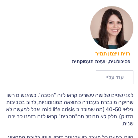
רוית ויצמן תמיר
פסיכולוגית, יועצת תעסוקתית
עוד עליי
לפני שניים שלושה עשורים קראו לזה "הסבה", כשאנשים חשו
שחיקה מוגברת בעבודה כתוצאה ממונוטוניות, לרוב בסביבות
גילאי 40-50 (מה שמוכר כ mid life crisis אבל למעשה לא
מדויק). חלק לא מבוטל מה"מסבים" קראו לזה בזמנו קריירה
שניה.
היום, כמעט כל מעבר בין ארגונים דורש שינוי בליבת המקצוע