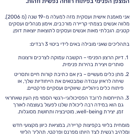
המצפן הפנימי בפיתוח רווחה נפשית וזהות.
אני מאמנת אישית ועסקית מזה למעלה מ-19 שנה (מ 2006),
מלווה אנשים בצמתי קריירה מורכבים, אימון מנהלים ועסקים
קטנים. הובלתי מאות אנשים ועסקים לתוצאות יוצאות דופן.
בתהליכים שאני מובילה באים לידי ביטוי 3 רבדים:
דיוק הרצון הפנימי – הקשבה עמוקה לצרכים ורצונות
סותרים ויצירת בהירות פנימית.
מתן כלים מעשיים – בין אם כתיבת קורות חיים ותסריט
שיחה לראיון עבודה שמבטאים את הייחודיות שלך, או
פיתוח כלים ניהוליים, שיווקיים ועסקיים פרקטיים.
התייחסות לרובד הפסיכולוגי-רגשי הסמוי מין העין שאחראי
גם הוא במידה רבה ליכולת שלנו לפעול בעוצמה לאורך
זמן. יצירת well-being, מוטיבציה ותחושת מסוגלות.
מומחית בליווי בקפיצות קריירה, במציאת כיוון מקצועי חדש
ומלהיב רגשית לצד היותו מפרנס ופרקטי. תהליך הליווי