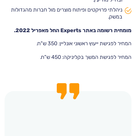
ניהלתי פרויקטים ופיתוח מוצרים מול חברות מהגדולות
במשק.
מומחית רשומה באתר Experts החל מאפריל 2022.
המחיר לפגישת ייעוץ ראשוני אונליין: 350 ש"ח.
המחיר לפגישת המשך בקליניקה: 450 ש"ח.
במהלך הדרך, שידעה גם עליות
What's Cool about Rima is
הגעתי לרימה כשאני בצומת דרכים
ומורדות, התנגנו לי בראש
that she starts at the
רימה מנחה ומאמנת מצויינת וגם
תעסוקתית. לא הצלחתי להבין מה
משפטים שלך: "את לא צריכה
שורשים
נעימה מאד. השתתפתי בסדנת
השלב הבא שלי בהתפתחות
הייתי מאד מרוצה מהפגישה עם
להתפשר", "את לא צריכה להתחיל