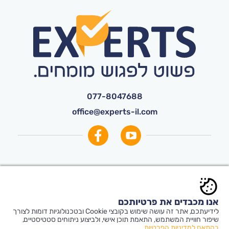
077-8047688
office@experts-il.com
© כל הזכויות שמורות ל-
Experts
אנו מכבדים את פרטיותכם
תקנון אתר ותנאי שימוש
|
הצהרת נגישות
|
לידיעתכם, אתר זה עושה שימוש בקובצי Cookie ובטכנולוגיות דומות לצורך
הצטרפות יועצים
שיפור חוויית המשתמש, התאמת תוכן אישי, ולביצוע ניתוחים סטטיסטיים,
בהתאם למדיניות הפרטיות