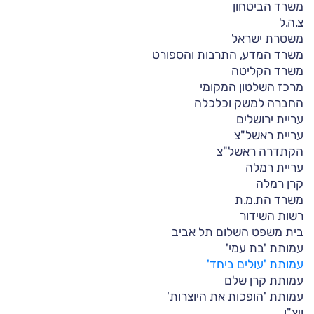
משרד הביטחון
צ.ה.ל
משטרת ישראל
משרד המדע, התרבות והספורט
משרד הקליטה
מרכז השלטון המקומי
החברה למשק וכלכלה
עריית ירושלים
עריית ראשל"צ
הקתדרה ראשל"צ
עריית רמלה
קרן רמלה
משרד הת.מ.ת
רשות השידור
בית משפט השלום תל אביב
עמותת 'בת עמי'
עמותת 'עולים ביחד'
עמותת קרן שלם
עמותת 'הופכות את היוצרות'
ויצ"ו