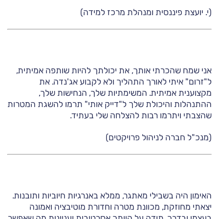
(י. יועצת פיננסית ומנהלת מרכז למידה)
אני שמח שהכרתי אותך, את יכולתך להיות שותפה אמיתית,
ל"זרום" איתי לאורך התהליך ולא לקבוע אג'נדה. את
מקצוענית אמיתית. המשימתיות שלך, הנחישות שלך,
ההתנהלות והיכולת שלך ל"דייק אותי" תרמו להשגת המטרות
שהצבתי ויתרמו רבות להצלחה שלי בעתיד.
(מנכ"ל חברה לניהול פרויקטים)
האימון היה בשבילי מאתגר, ממלא באנרגיות חיוביות ותובנות.
יצאתי מחוזקת, מכוונת מטרה וחדורת מוטיבציה ואמונה
בעצמי ובדרך. תודה על היותך אסרטיבית ועניינית מה שאפשר