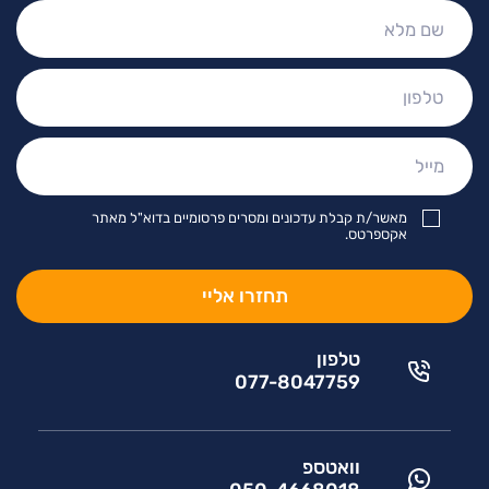
שם
מלא:
טלפון:
מייל:
מאשר/ת קבלת עדכונים ומסרים פרסומיים בדוא"ל מאתר
אקספרטס.
טלפון
077-8047759
וואטספ