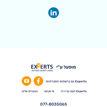
מופעל ע"י
Experts גם ברשתות החברתיות
Experts ייעוץ קריירה
מי אנחנו
הצטרפו אלינו
077-8035065