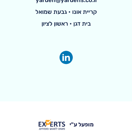
קריית אונו • גבעת שמואל
בית דגן • ראשון לציון
מופעל ע"י