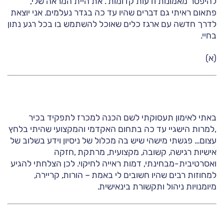
להיפטר מאמונות ודעות קדומות . את היית המראה שלי,
פתאום ראיתי גם דברים שהיו עד כה בגדר נעלמים. אני יוצאת
לדרך חדשה עם ארגז כלים שאוכל להשתמש בו בכל רגע נתון
בחיי.
(א)
באתי לאימון תעסוקתי לשם הכנה למכרז לתפקיד בכיר
,למרות הישגיי עד כה בתחום האקדמי והמקצועי שהיתי בלחץ
עצום… פגשתי מישהי שיש בה מכלול של ניסיון וידע בשלוב של
אישיות רגישה, קשובה, מקצועית, מרתקת ,חזקה
ואסרטיבית-מבחינתי, דמות ראייה לחיקוי. לכן הצלחתי להגיע
למחוזות רבים שהיו חשובים לי באמת – הורות, קריירה,
מיומנויות ניהול ותקשורת בינאישית.