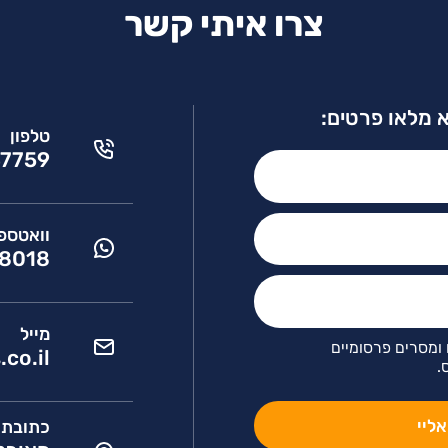
צרו איתי קשר
 מלאו פרטים:
טלפון
7759
וואטספ
8018
מייל
ומסרים פרסומיים
co.il
.
כתובת