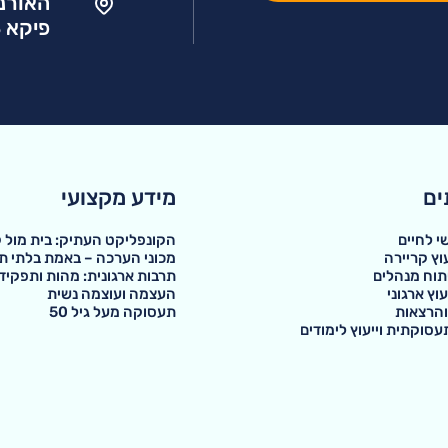
האורנים 1, גבע
פיקא 13, ראשון לציון
ים
מידע מקצועי
שי לחיים
הקונפליקט העתיק: בית מול ק
עוץ קריירה
מכוני הערכה – באמת בלתי תל
יתוח מנהלים
תרבות ארגונית: מהות ותפקיד
עוץ ארגוני
העצמה ועוצמה נשית
והרצאות
תעסוקה מעל גיל 50
עסוקתית וייעוץ לימודים