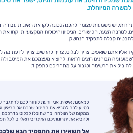
מנת שמכירה היטב את עולמות הגיוס, ישפר את סיכו
למשרה המיוחלת.
ותי, יש משמעות עצומה להכנה נכונה לקראת ראיונות עבודה, מ
. למרבה הצער, הכישורים, הניסיון והיכולות המקצועיות יקחו את
 להבטיח קבלה לתפקיד הנחשק.
 אליו אתם שואפים, צריך לבלוט, צריך להרשים, צריך לדעת מה לע
שמוע ומה הבוחנים רוצים לראות, להוציא מעצמכם את המיטב ולה
להוביל את הרשימה ולגבור על מתחריכם לתפקיד.
כמאמנת אישית, אני יודעת לעזור לכם להתגבר ע
לסייע לכם להביא את המיטב שבכם אל הראיון ול
ממקום של הצלחה. כך שתוכלו לבלוט בדרככם ה
ולהביא את יתרונותיכם האינדיבידואליים לכל תפ
אל תשאירו את התפקיד הבא שלכם 