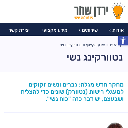
077-
צרו
מידע
יצירת
8047759
אודות
שירותים
מקצועי
קשר
קשר
אודות
שירותים
מידע מקצועי
יצירת קשר
פתח סרגל נגישות
דף הבית
»
מידע מקצועי
»
נטוורקינג נשי
נטוורקינג נשי
מחקר חדש מגלה: גברים ונשים זקוקים
למעגלי רישות (נטוורק) שונים כדי להצליח
ושבעצם, יש דבר כזה "כוח נשי".