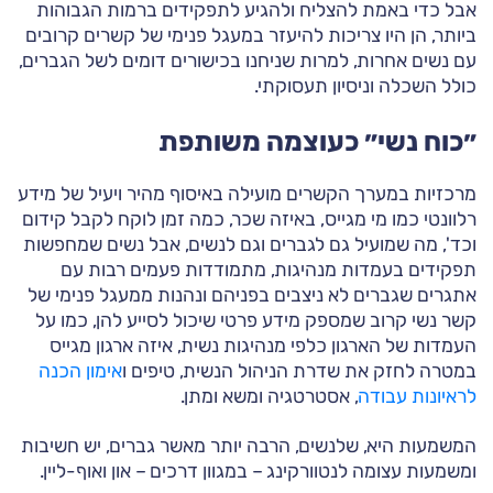
אבל כדי באמת להצליח ולהגיע לתפקידים ברמות הגבוהות
ביותר, הן היו צריכות להיעזר במעגל פנימי של קשרים קרובים
עם נשים אחרות, למרות שניחנו בכישורים דומים לשל הגברים,
כולל השכלה וניסיון תעסוקתי.
״כוח נשי״ כעוצמה משותפת
מרכזיות במערך הקשרים מועילה באיסוף מהיר ויעיל של מידע
רלוונטי כמו מי מגייס, באיזה שכר, כמה זמן לוקח לקבל קידום
וכד', מה שמועיל גם לגברים וגם לנשים, אבל נשים שמחפשות
תפקידים בעמדות מנהיגות, מתמודדות פעמים רבות עם
אתגרים שגברים לא ניצבים בפניהם ונהנות ממעגל פנימי של
קשר נשי קרוב שמספק מידע פרטי שיכול לסייע להן, כמו על
העמדות של הארגון כלפי מנהיגות נשית, איזה ארגון מגייס
במטרה לחזק את שדרת הניהול הנשית, טיפים ו
אימון הכנה
לראיונות עבודה
, אסטרטגיה ומשא ומתן.
המשמעות היא, שלנשים, הרבה יותר מאשר גברים, יש חשיבות
ומשמעות עצומה לנטוורקינג – במגוון דרכים – און ואוף-ליין.